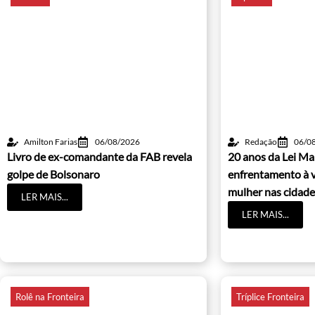
Amilton Farias
06/08/2026
Redação
06/0
Livro de ex-comandante da FAB revela
20 anos da Lei Ma
golpe de Bolsonaro
enfrentamento à v
mulher nas cidade
LER MAIS...
LER MAIS...
Rolê na Fronteira
Tríplice Fronteira