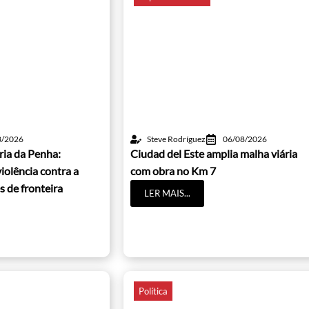
8/2026
Steve Rodríguez
06/08/2026
ria da Penha:
Ciudad del Este amplia malha viária
iolência contra a
com obra no Km 7
s de fronteira
LER MAIS...
Política