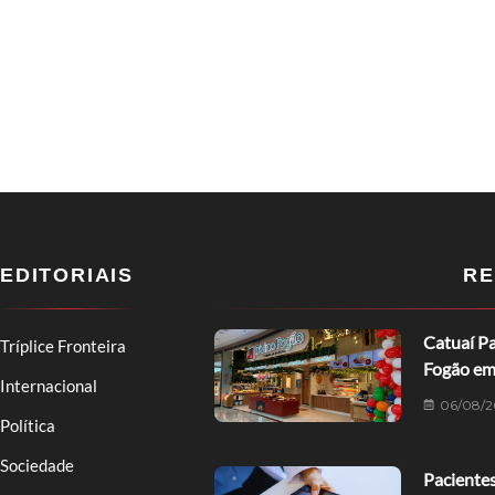
EDITORIAIS
RE
Catuaí Pa
Tríplice Fronteira
Fogão em
Internacional
06/08/2
Política
Sociedade
Pacientes