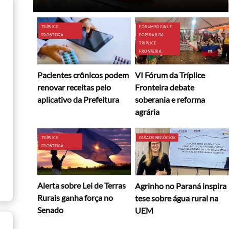
TRÍPLICE
FÓRUM SOCIAL E
FRONTEIRA
POPULAR DA
TRÍPLICE
FRONTEIRA
Pacientes crônicos podem
VI Fórum da Tríplice
renovar receitas pelo
Fronteira debate
aplicativo da Prefeitura
soberania e reforma
agrária
TRÍPLICE
GUIA DE NEGÓCIOS
FRONTEIRA
Alerta sobre Lei de Terras
Agrinho no Paraná inspira
Rurais ganha força no
tese sobre água rural na
Senado
UEM