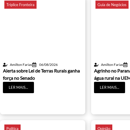
Tríplice Fronteira
Guia de Negócios
Amilton Farias
06/08/2026
Amilton Farias
Alerta sobre Lei de Terras Rurais ganha
Agrinho no Paraná
força no Senado
água rural na UE
LER MAIS...
LER MAIS...
Política
Opinião