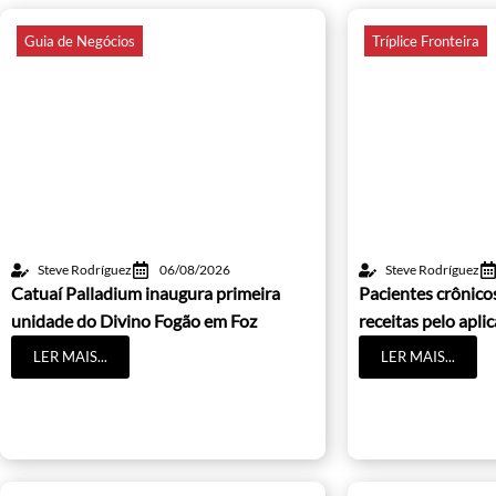
Guia de Negócios
Tríplice Fronteira
Steve Rodríguez
06/08/2026
Steve Rodríguez
Catuaí Palladium inaugura primeira
Pacientes crônic
unidade do Divino Fogão em Foz
receitas pelo apli
LER MAIS...
LER MAIS...