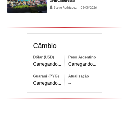
UNECongresso
Steve Rodríguez
03/08/2026
Câmbio
Dólar (USD)
Peso Argentino
Carregando...
Carregando...
Guarani (PYG)
Atualização
Carregando...
--