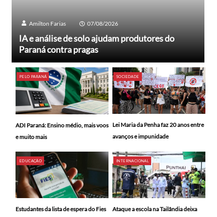
Amilton Farias
07/08/2026
IA e análise de solo ajudam produtores do
Paraná contra pragas
PELO PARANÁ
SOCIEDADE
Lei Maria da Penha faz 20 anos entre
ADI Paraná: Ensino médio, mais voos
avanços e impunidade
e muito mais
EDUCAÇÃO
INTERNACIONAL
Ataque a escola na Tailândia deixa
Estudantes da lista de espera do Fies