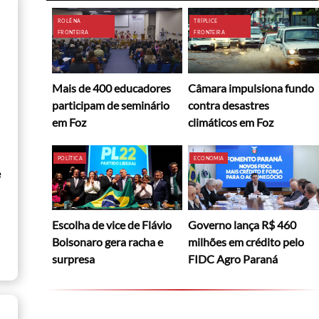
ROLÊ NA
TRÍPLICE
FRONTEIRA
FRONTEIRA
Mais de 400 educadores
Câmara impulsiona fundo
participam de seminário
contra desastres
em Foz
climáticos em Foz
POLÍTICA
ECONOMIA
e
Escolha de vice de Flávio
Governo lança R$ 460
Bolsonaro gera racha e
milhões em crédito pelo
surpresa
FIDC Agro Paraná