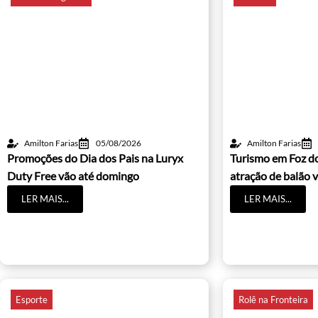
Amilton Farias
05/08/2026
Amilton Farias
Promoções do Dia dos Pais na Luryx
Turismo em Foz d
Duty Free vão até domingo
atração de balão v
LER MAIS...
LER MAIS...
Esporte
Rolê na Fronteira