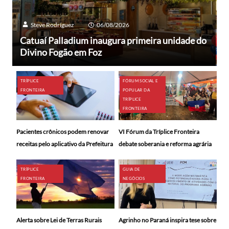
Steve Rodríguez
06/08/2026
Catuaí Palladium inaugura primeira unidade do
Divino Fogão em Foz
TRÍPLICE
FÓRUM SOCIAL E
FRONTEIRA
POPULAR DA
TRÍPLICE
FRONTEIRA
Pacientes crônicos podem renovar
VI Fórum da Tríplice Fronteira
receitas pelo aplicativo da Prefeitura
debate soberania e reforma agrária
TRÍPLICE
GUIA DE
FRONTEIRA
NEGÓCIOS
Alerta sobre Lei de Terras Rurais
Agrinho no Paraná inspira tese sobre