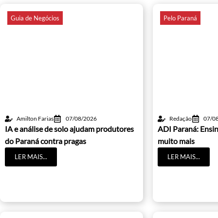
Guia de Negócios
Pelo Paraná
Amilton Farias
07/08/2026
Redação
07/0
IA e análise de solo ajudam produtores
ADI Paraná: Ensin
do Paraná contra pragas
muito mais
LER MAIS...
LER MAIS...