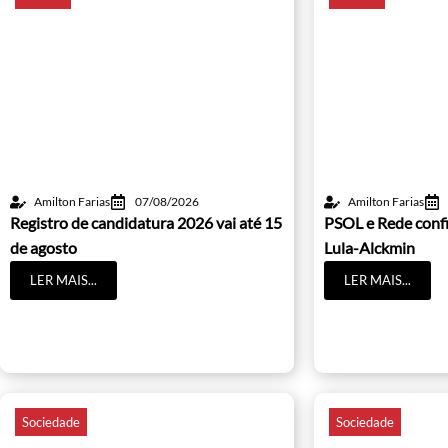
Amilton Farias
07/08/2026
Amilton Farias
Registro de candidatura 2026 vai até 15
PSOL e Rede conf
de agosto
Lula-Alckmin
LER MAIS...
LER MAIS...
Sociedade
Sociedade