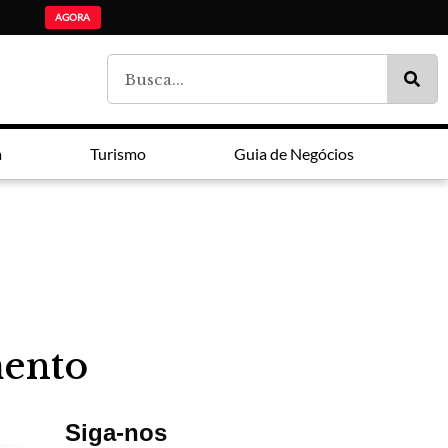
ADI Paraná: Ensino mé
Lei Maria da Penha faz 20 anos entre avanços e impunidade
Estudantes da lista de espera do Fies são chamados pelo MEC
AGORA
a
Turismo
Guia de Negócios
mento
Siga-nos