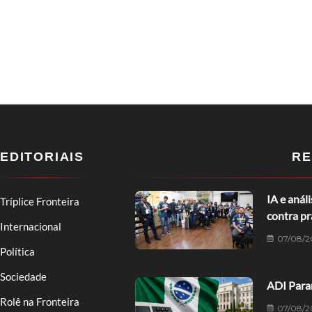
EDITORIAIS
RE
IA e anál
Tríplice Fronteira
contra p
Internacional
07/08/2
Política
Sociedade
ADI Paran
Rolê na Fronteira
07/08/2