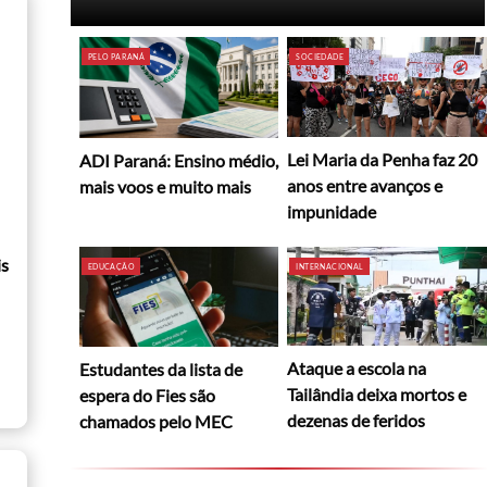
PELO PARANÁ
SOCIEDADE
Lei Maria da Penha faz 20
ADI Paraná: Ensino médio,
anos entre avanços e
mais voos e muito mais
impunidade
is
EDUCAÇÃO
INTERNACIONAL
Ataque a escola na
Estudantes da lista de
Tailândia deixa mortos e
espera do Fies são
dezenas de feridos
chamados pelo MEC