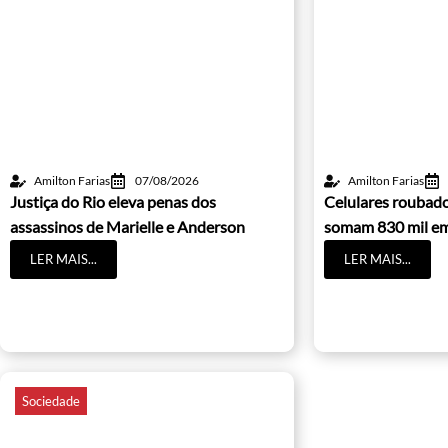
Amilton Farias
07/08/2026
Amilton Farias
Justiça do Rio eleva penas dos
Celulares roubado
assassinos de Marielle e Anderson
somam 830 mil e
LER MAIS...
LER MAIS...
Sociedade