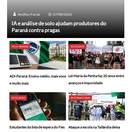
Amilton Farias
07/08/2026
IA e análise de solo ajudam produtores do
Paraná contra pragas
PELO PARANÁ
SOCIEDADE
Lei Maria da Penha faz 20 anos entre
ADI Paraná: Ensino médio, mais voos
avanços e impunidade
e muito mais
EDUCAÇÃO
INTERNACIONAL
Ataque a escola na Tailândia deixa
Estudantes da lista de espera do Fies