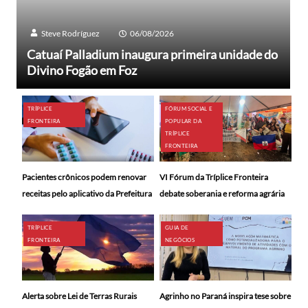
Steve Rodríguez
06/08/2026
Catuaí Palladium inaugura primeira unidade do
Divino Fogão em Foz
TRÍPLICE
FÓRUM SOCIAL E
FRONTEIRA
POPULAR DA
TRÍPLICE
FRONTEIRA
Pacientes crônicos podem renovar
VI Fórum da Tríplice Fronteira
receitas pelo aplicativo da Prefeitura
debate soberania e reforma agrária
TRÍPLICE
GUIA DE
FRONTEIRA
NEGÓCIOS
Alerta sobre Lei de Terras Rurais
Agrinho no Paraná inspira tese sobre