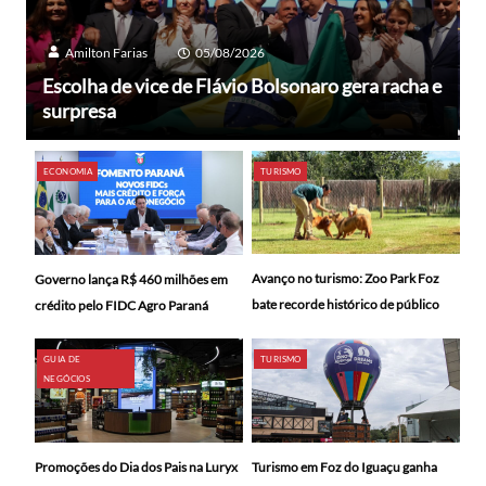
Amilton Farias
05/08/2026
Escolha de vice de Flávio Bolsonaro gera racha e
surpresa
ECONOMIA
TURISMO
Avanço no turismo: Zoo Park Foz
Governo lança R$ 460 milhões em
bate recorde histórico de público
crédito pelo FIDC Agro Paraná
GUIA DE
TURISMO
NEGÓCIOS
Promoções do Dia dos Pais na Luryx
Turismo em Foz do Iguaçu ganha