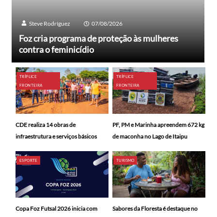
Steve Rodríguez
07/08/2026
Foz cria programa de proteção às mulheres
contra o feminicídio
TRÍPLICE
TRÍPLICE
FRONTEIRA
FRONTEIRA
CDE realiza 14 obras de
PF, PM e Marinha apreendem 672 kg
infraestrutura e serviços básicos
de maconha no Lago de Itaipu
ESPORTE
TURISMO
Copa Foz Futsal 2026 inicia com
Sabores da Floresta é destaque no