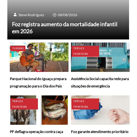
Steve Rodríguez
08/08/2026
Foz registra aumento da mortalidade infantil
em 2026
TURISMO
TRÍPLICE
FRONTEIRA
Parque Nacional do Iguaçu prepara
Assistência Social capacita rede para
programação para o Dia dos Pais
situações de emergência
TRÍPLICE
TRÍPLICE
FRONTEIRA
FRONTEIRA
PF deflagra operação contra caça
Foz garante atendimento prioritário