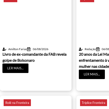
Amilton Farias
06/08/2026
Redação
06/0
Livro de ex-comandante da FAB revela
20 anos da Lei Ma
golpe de Bolsonaro
enfrentamento à v
mulher nas cidade
LER MAIS...
LER MAIS...
Rolê na Fronteira
Tríplice Fronteira