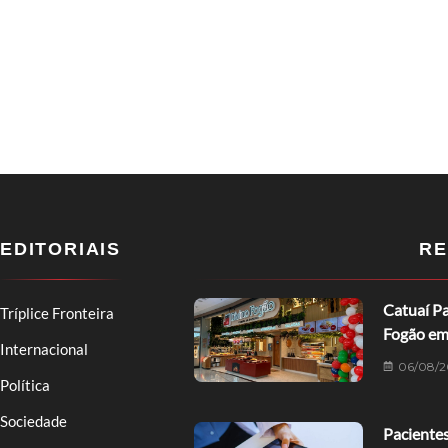
EDITORIAIS
RE
Catuaí Pa
Tríplice Fronteira
Fogão em
Internacional
06/08/2
Política
Sociedade
Pacientes