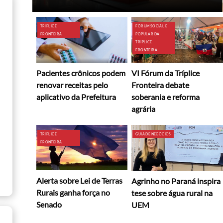
TRÍPLICE
FÓRUM SOCIAL E
FRONTEIRA
POPULAR DA
TRÍPLICE
FRONTEIRA
Pacientes crônicos podem
VI Fórum da Tríplice
renovar receitas pelo
Fronteira debate
aplicativo da Prefeitura
soberania e reforma
agrária
TRÍPLICE
GUIA DE NEGÓCIOS
FRONTEIRA
Alerta sobre Lei de Terras
Agrinho no Paraná inspira
Rurais ganha força no
tese sobre água rural na
Senado
UEM