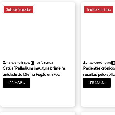
Guia de Negócios
Tríplice Fronteira
Steve Rodríguez
06/08/2026
Steve Rodríguez
Catuaí Palladium inaugura primeira
Pacientes crônic
unidade do Divino Fogão em Foz
receitas pelo apli
LER MAIS...
LER MAIS...