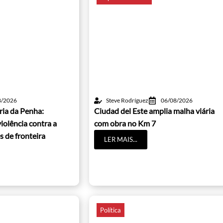
8/2026
Steve Rodríguez
06/08/2026
ria da Penha:
Ciudad del Este amplia malha viária
iolência contra a
com obra no Km 7
s de fronteira
LER MAIS...
Política