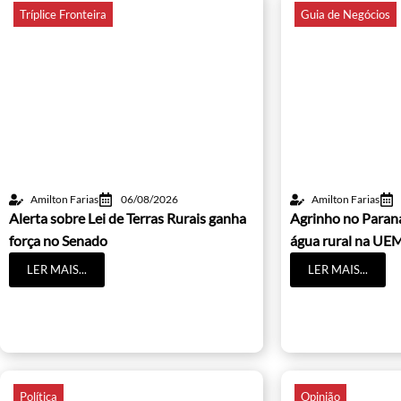
Tríplice Fronteira
Guia de Negócios
Amilton Farias
06/08/2026
Amilton Farias
Alerta sobre Lei de Terras Rurais ganha
Agrinho no Paraná
força no Senado
água rural na UE
LER MAIS...
LER MAIS...
Política
Opinião