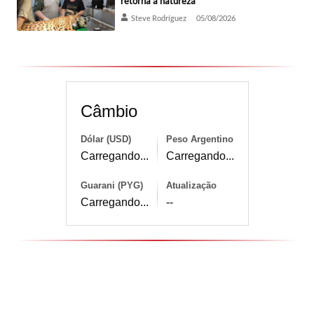
retorna à natureza
Steve Rodríguez
05/08/2026
Câmbio
Dólar (USD)
Peso Argentino
Carregando...
Carregando...
Guarani (PYG)
Atualização
Carregando...
--