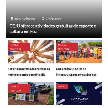
Steve Rodríguez
07/08/2026
CEJU oferece atividades gratuitas de esporte e
cultura em Foz
TRÍPLICE
TRÍPLICE
FRONTEIRA
FRONTEIRA
Foz cria programa de proteção às
CDE realiza 14 obras de
mulheres contra o feminicídio
infraestrutura e serviços básicos
TRÍPLICE
ESPORTE
FRONTEIRA