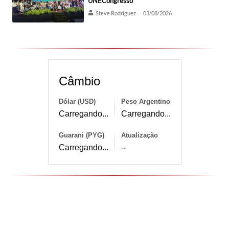
UNECongresso
Steve Rodríguez
03/08/2026
Câmbio
Dólar (USD)
Peso Argentino
Carregando...
Carregando...
Guarani (PYG)
Atualização
Carregando...
--