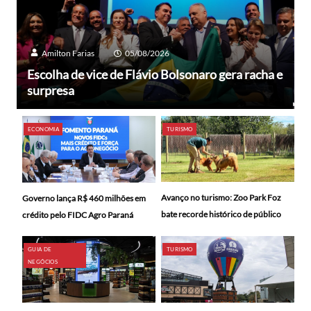
Amilton Farias
05/08/2026
Escolha de vice de Flávio Bolsonaro gera racha e
surpresa
ECONOMIA
TURISMO
Avanço no turismo: Zoo Park Foz
Governo lança R$ 460 milhões em
bate recorde histórico de público
crédito pelo FIDC Agro Paraná
GUIA DE
TURISMO
NEGÓCIOS