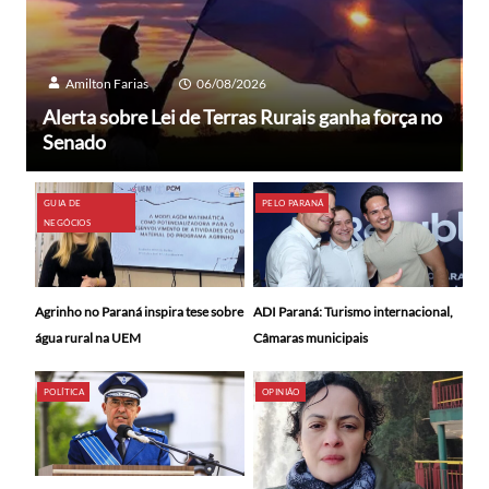
Amilton Farias
06/08/2026
Alerta sobre Lei de Terras Rurais ganha força no
Senado
GUIA DE
PELO PARANÁ
NEGÓCIOS
ADI Paraná: Turismo internacional,
Agrinho no Paraná inspira tese sobre
Câmaras municipais
água rural na UEM
POLÍTICA
OPINIÃO