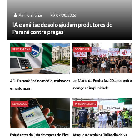
Amilton Farias
07/08/2026
IA e análise de solo ajudam produtores do
Paraná contra pragas
PELO PARANÁ
SOCIEDADE
Lei Maria da Penha faz 20 anos entre
ADI Paraná: Ensino médio, mais voos
avanços e impunidade
e muito mais
EDUCAÇÃO
INTERNACIONAL
Ataque a escola na Tailândia deixa
Estudantes da lista de espera do Fies