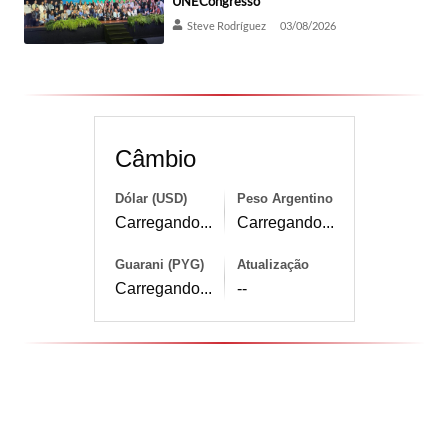
UNECongresso
Steve Rodríguez
03/08/2026
Câmbio
Dólar (USD)
Peso Argentino
Carregando...
Carregando...
Guarani (PYG)
Atualização
Carregando...
--