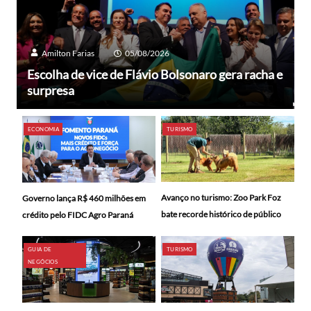
Amilton Farias
05/08/2026
Escolha de vice de Flávio Bolsonaro gera racha e
surpresa
ECONOMIA
TURISMO
Avanço no turismo: Zoo Park Foz
Governo lança R$ 460 milhões em
bate recorde histórico de público
crédito pelo FIDC Agro Paraná
GUIA DE
TURISMO
NEGÓCIOS