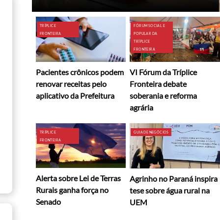
TRÍPLICE
FÓRUM SOCIAL E
FRONTEIRA
POPULAR DA
TRÍPLICE
FRONTEIRA
Pacientes crônicos podem
VI Fórum da Tríplice
renovar receitas pelo
Fronteira debate
aplicativo da Prefeitura
soberania e reforma
agrária
TRÍPLICE
GUIA DE NEGÓCIOS
FRONTEIRA
Alerta sobre Lei de Terras
Agrinho no Paraná inspira
Rurais ganha força no
tese sobre água rural na
Senado
UEM