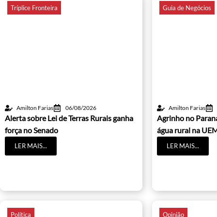
Tríplice Fronteira
Guia de Negócios
Amilton Farias
06/08/2026
Amilton Farias
Alerta sobre Lei de Terras Rurais ganha
Agrinho no Paraná
força no Senado
água rural na UE
LER MAIS...
LER MAIS...
Política
Opinião