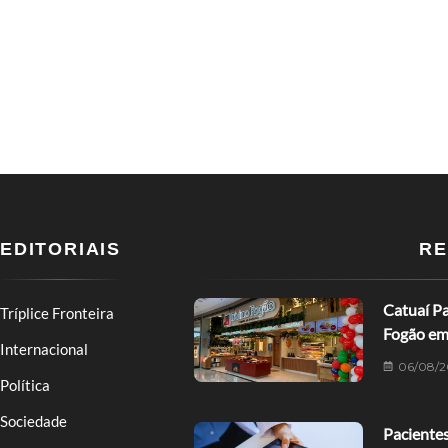
EDITORIAIS
RE
Catuaí Pa
Tríplice Fronteira
Fogão em
Internacional
06/08/2
Política
Sociedade
Pacientes