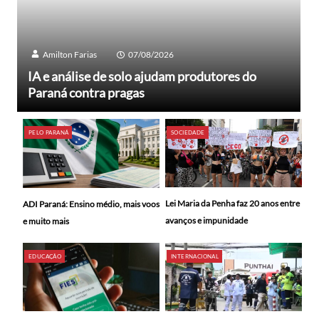
Amilton Farias
07/08/2026
IA e análise de solo ajudam produtores do
Paraná contra pragas
PELO PARANÁ
SOCIEDADE
Lei Maria da Penha faz 20 anos entre
ADI Paraná: Ensino médio, mais voos
avanços e impunidade
e muito mais
EDUCAÇÃO
INTERNACIONAL