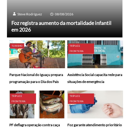
Steve Rodríguez
08/08/2026
Foz registra aumento da mortalidade infantil
em 2026
TURISMO
TRÍPLICE
FRONTEIRA
Parque Nacional do Iguaçu prepara
Assistência Social capacita rede para
programação para o Dia dos Pais
situações de emergência
TRÍPLICE
TRÍPLICE
FRONTEIRA
FRONTEIRA
PF deflagra operação contra caça
Foz garante atendimento prioritário