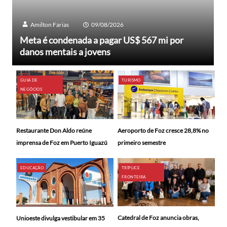
Amilton Farias
09/08/2026
Meta é condenada a pagar US$ 567 mi por
danos mentais a jovens
GUIA DE
TURISMO
NEGÓCIOS
Restaurante Don Aldo reúne
Aeroporto de Foz cresce 28,8% no
imprensa de Foz em Puerto Iguazú
primeiro semestre
EDUCAÇÃO
TRÍPLICE
FRONTEIRA
Catedral de Foz anuncia obras,
Unioeste divulga vestibular em 35