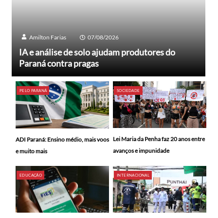
Amilton Farias
07/08/2026
IA e análise de solo ajudam produtores do
Paraná contra pragas
PELO PARANÁ
SOCIEDADE
Lei Maria da Penha faz 20 anos entre
ADI Paraná: Ensino médio, mais voos
avanços e impunidade
e muito mais
EDUCAÇÃO
INTERNACIONAL