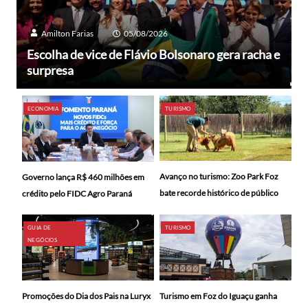
Amilton Farias
05/08/2026
Escolha de vice de Flávio Bolsonaro gera racha e
surpresa
ECONOMIA
TURISMO
Avanço no turismo: Zoo Park Foz
Governo lança R$ 460 milhões em
bate recorde histórico de público
crédito pelo FIDC Agro Paraná
GUIA DE
TURISMO
NEGÓCIOS
Promoções do Dia dos Pais na Luryx
Turismo em Foz do Iguaçu ganha