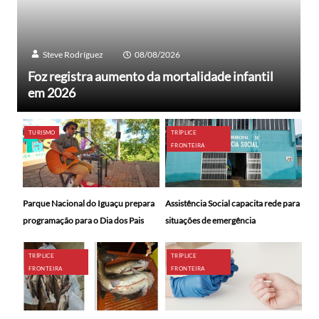
Steve Rodríguez
08/08/2026
Foz registra aumento da mortalidade infantil
em 2026
TURISMO
TRÍPLICE
FRONTEIRA
Parque Nacional do Iguaçu prepara
Assistência Social capacita rede para
programação para o Dia dos Pais
situações de emergência
TRÍPLICE
TRÍPLICE
FRONTEIRA
FRONTEIRA