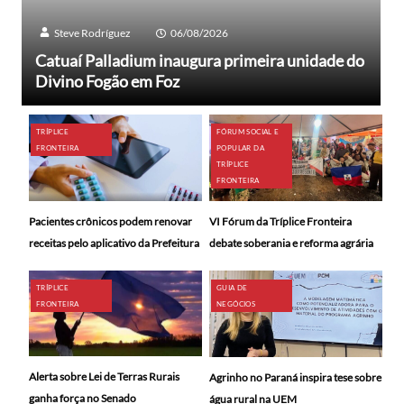
Steve Rodríguez
06/08/2026
Catuaí Palladium inaugura primeira unidade do
Divino Fogão em Foz
TRÍPLICE
FÓRUM SOCIAL E
FRONTEIRA
POPULAR DA
TRÍPLICE
FRONTEIRA
Pacientes crônicos podem renovar
VI Fórum da Tríplice Fronteira
receitas pelo aplicativo da Prefeitura
debate soberania e reforma agrária
TRÍPLICE
GUIA DE
FRONTEIRA
NEGÓCIOS
Alerta sobre Lei de Terras Rurais
Agrinho no Paraná inspira tese sobre
ganha força no Senado
água rural na UEM