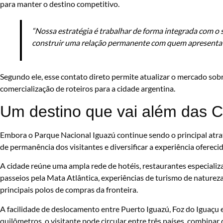
para manter o destino competitivo.
“Nossa estratégia é trabalhar de forma integrada com o
construir uma relação permanente com quem apresenta Pu
Segundo ele, esse contato direto permite atualizar o mercado sobr
comercialização de roteiros para a cidade argentina.
Um destino que vai além das C
Embora o Parque Nacional Iguazú continue sendo o principal atrati
de permanência dos visitantes e diversificar a experiência oferecid
A cidade reúne uma ampla rede de hotéis, restaurantes especializad
passeios pela Mata Atlântica, experiências de turismo de naturez
principais polos de compras da fronteira.
A facilidade de deslocamento entre Puerto Iguazú, Foz do Iguaçu
quilômetros, o visitante pode circular entre três países, combinar 