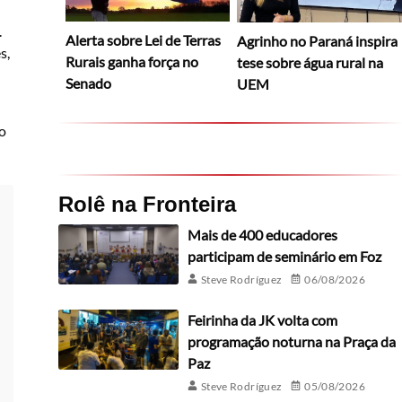
.
Alerta sobre Lei de Terras
Agrinho no Paraná inspira
s,
Rurais ganha força no
tese sobre água rural na
Senado
UEM
-
do
Rolê na Fronteira
Mais de 400 educadores
participam de seminário em Foz
Steve Rodríguez
06/08/2026
Feirinha da JK volta com
programação noturna na Praça da
Paz
Steve Rodríguez
05/08/2026