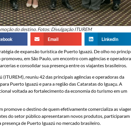
promoção do destino. Fotos: Divulgação ITUREM
cebook
Email
LinkedIn
atégia de expansão turística de Puerto Iguazú. De olho no princip
tino promoveu, em São Paulo, um encontro com agências e operador
rcerias e consolidar sua presença entre os viajantes brasileiros.
 (ITUREM), reuniu 42 das principais agências e operadoras da
 para Puerto Iguazú e para a região das Cataratas do Iguaçu. A
acional voltada ao fortalecimento da economia do turismo em um
m promove o destino de quem efetivamente comercializa as viagen
tantes do setor público apresentaram novos produtos, participaram
a presença de Puerto Iguazú no mercado brasileiro.