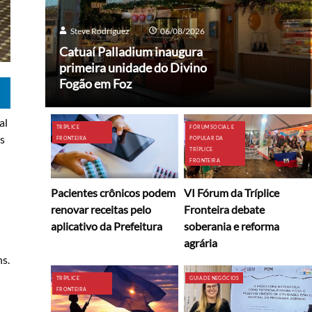
Steve Rodríguez
06/08/2026
Catuaí Palladium inaugura
primeira unidade do Divino
Fogão em Foz
al
TRÍPLICE
FÓRUM SOCIAL E
as
FRONTEIRA
POPULAR DA
TRÍPLICE
FRONTEIRA
Pacientes crônicos podem
VI Fórum da Tríplice
renovar receitas pelo
Fronteira debate
aplicativo da Prefeitura
soberania e reforma
agrária
s.
TRÍPLICE
GUIA DE NEGÓCIOS
FRONTEIRA