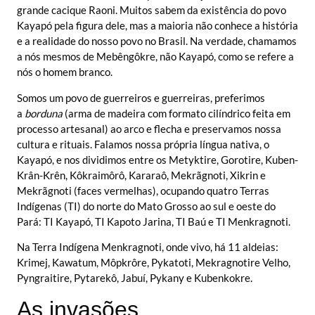
grande cacique Raoni. Muitos sabem da existência do povo
Kayapó pela figura dele, mas a maioria não conhece a história
e a realidade do nosso povo no Brasil. Na verdade, chamamos
a nós mesmos de Mebêngôkre, não Kayapó, como se refere a
nós o homem branco.
Somos um povo de guerreiros e guerreiras, preferimos
a
borduna
(arma de madeira com formato cilíndrico feita em
processo artesanal) ao arco e flecha e preservamos nossa
cultura e rituais. Falamos nossa própria língua nativa, o
Kayapó, e nos dividimos entre os Metyktire, Gorotire, Kuben-
Krân-Krên, Kôkraimôrô, Kararaô, Mekrãgnoti, Xikrin e
Mekrãgnoti (faces vermelhas), ocupando quatro Terras
Indígenas (TI) do norte do Mato Grosso ao sul e oeste do
Pará: TI Kayapó, TI Kapoto Jarina, TI Baú e TI Menkragnoti.
Na Terra Indígena Menkragnoti, onde vivo, há 11 aldeias:
Krimej, Kawatum, Môpkrôre, Pykatoti, Mekragnotire Velho,
Pyngraitire, Pytarekô, Jabuí, Pykany e Kubenkokre.
As invasões