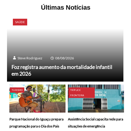
Últimas Notícias
SAÚDE
Steve Rodríguez
08/08/2026
Foz registra aumento da mortalidade infantil
em 2026
TURISMO
TRÍPLICE
FRONTEIRA
Parque Nacional do Iguaçu prepara
Assistência Social capacita rede para
programação para o Dia dos Pais
situações de emergência