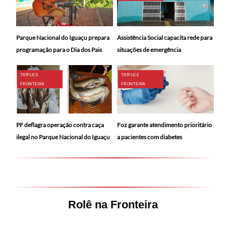
Parque Nacional do Iguaçu prepara
Assistência Social capacita rede para
programação para o Dia dos Pais
situações de emergência
TRÍPLICE
TRÍPLICE
FRONTEIRA
FRONTEIRA
PF deflagra operação contra caça
Foz garante atendimento prioritário
ilegal no Parque Nacional do Iguaçu
a pacientes com diabetes
Rolê na Fronteira