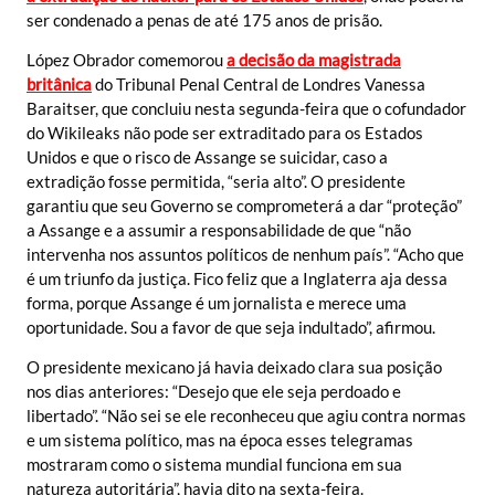
ser condenado a penas de até 175 anos de prisão.
López Obrador comemorou
a decisão da magistrada
britânica
do Tribunal Penal Central de Londres Vanessa
Baraitser, que concluiu nesta segunda-feira que o cofundador
do Wikileaks não pode ser extraditado para os Estados
Unidos e que o risco de Assange se suicidar, caso a
extradição fosse permitida, “seria alto”. O presidente
garantiu que seu Governo se comprometerá a dar “proteção”
a Assange e a assumir a responsabilidade de que “não
intervenha nos assuntos políticos de nenhum país”. “Acho que
é um triunfo da justiça. Fico feliz que a Inglaterra aja dessa
forma, porque Assange é um jornalista e merece uma
oportunidade. Sou a favor de que seja indultado”, afirmou.
O presidente mexicano já havia deixado clara sua posição
nos dias anteriores: “Desejo que ele seja perdoado e
libertado”. “Não sei se ele reconheceu que agiu contra normas
e um sistema político, mas na época esses telegramas
mostraram como o sistema mundial funciona em sua
natureza autoritária”, havia dito na sexta-feira.