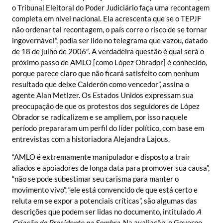
o Tribunal Eleitoral do Poder Judiciário faça uma recontagem
completa em nível nacional. Ela acrescenta que se o TEPJF
não ordenar tal recontagem, o país corre o risco de se tornar
ingovernável”, podia ser lido no telegrama que vazou, datado
de 18 de julho de 2006″. A verdadeira questão é qual será o
próximo passo de AMLO [como López Obrador] é conhecido,
porque parece claro que não ficará satisfeito com nenhum
resultado que deixe Calderón como vencedor”, assina o
agente Alan Metlzer. Os Estados Unidos expressam sua
preocupação de que os protestos dos seguidores de López
Obrador se radicalizem e se ampliem, por isso naquele
período prepararam um perfil do líder político, com base em
entrevistas com a historiadora Alejandra Lajous.
“AMLO é extremamente manipulador e disposto a trair
aliados e apoiadores de longa data para promover sua causa”,
“não se pode subestimar seu carisma para manter o
movimento vivo”, “ele está convencido de que está certo e
reluta em se expor a potenciais críticas”, são algumas das
descrições que podem ser lidas no documento, intitulado
A
Criação do Presidente na Sombra
. Na avaliação, o Governo