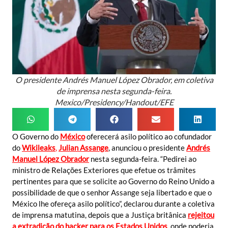
O presidente Andrés Manuel López Obrador, em coletiva
de imprensa nesta segunda-feira.
Mexico/Presidency/Handout/EFE
O Governo do
México
oferecerá asilo político ao cofundador
do
Wikileaks
,
Julian Assange
, anunciou o presidente
Andrés
Manuel López Obrador
nesta segunda-feira. “Pedirei ao
ministro de Relações Exteriores que efetue os trâmites
pertinentes para que se solicite ao Governo do Reino Unido a
possibilidade de que o senhor Assange seja libertado e que o
México lhe ofereça asilo político”, declarou durante a coletiva
de imprensa matutina, depois que a Justiça britânica
rejeitou
a extradição do hacker para os Estados Unidos
, onde poderia