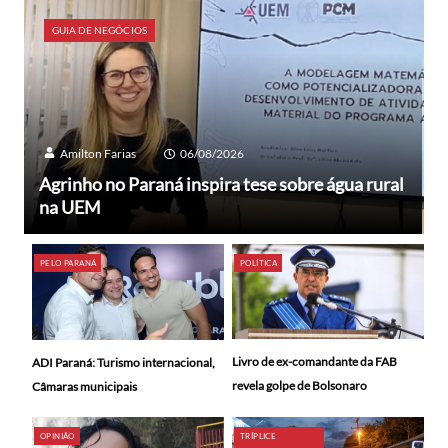
GUIA DE NEGÓCIOS
Amilton Farias
06/08/2026
Agrinho no Paraná inspira tese sobre água rural
na UEM
PELO PARANÁ
POLÍTICA
Livro de ex-comandante da FAB
ADI Paraná: Turismo internacional,
revela golpe de Bolsonaro
Câmaras municipais
OPINIÃO
TRÍPLICE