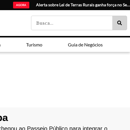
Catuaí Pa
AGORA
a
Turismo
Guia de Negócios
ba
hegou ao Passeio Público para integrar o