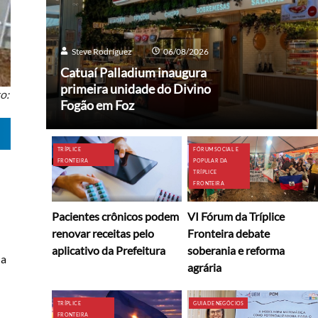
Steve Rodríguez
06/08/2026
Catuaí Palladium inaugura
primeira unidade do Divino
o:
Fogão em Foz
TRÍPLICE
FÓRUM SOCIAL E
FRONTEIRA
POPULAR DA
TRÍPLICE
FRONTEIRA
Pacientes crônicos podem
VI Fórum da Tríplice
renovar receitas pelo
Fronteira debate
aplicativo da Prefeitura
soberania e reforma
da
agrária
TRÍPLICE
GUIA DE NEGÓCIOS
FRONTEIRA