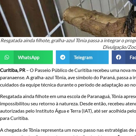
Resgatada ainda filhote, gralha-azul Tônia passa a integrar o pro
Divulgação/Zool
WhatsApp
Telegram
Fa
Curitiba, PR
– O Passeio Público de Curitiba recebeu uma nova mo
paranaense. A gralha-azul Tônia, ave símbolo do Paraná, passa a i
cuidados da equipe técnica durante o período de adaptação ao n
Resgatada ainda filhote em uma escola de Paranaguá, Tônia apre
impossibilitou seu retorno à natureza. Desde então, recebeu atend
autorizadas pelo Instituto Água e Terra (IAT), até ser acolhida pel
para Curitiba.
A chegada de Tônia representa um novo passo nas estratégias de c