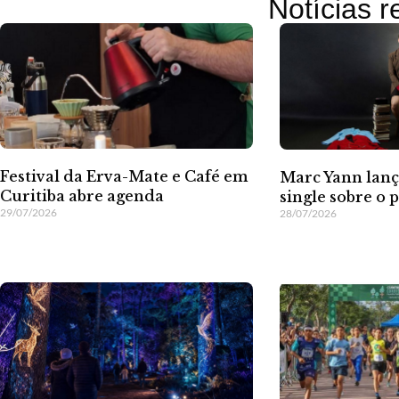
Notícias 
Festival da Erva-Mate e Café em
Marc Yann lanç
Curitiba abre agenda
single sobre o
29/07/2026
28/07/2026