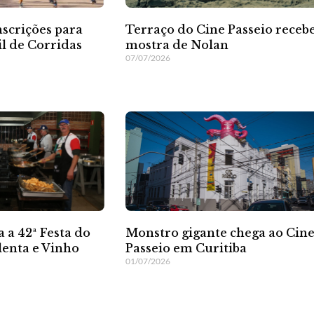
nscrições para
Terraço do Cine Passeio receb
il de Corridas
mostra de Nolan
07/07/2026
Monstro gigante chega ao Cin
a a 42ª Festa do
Passeio em Curitiba
enta e Vinho
01/07/2026