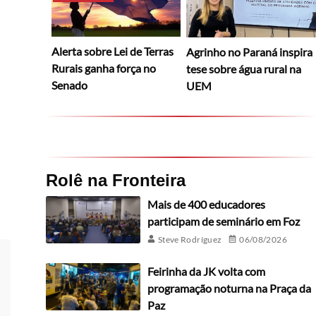
Alerta sobre Lei de Terras
Agrinho no Paraná inspira
Rurais ganha força no
tese sobre água rural na
Senado
UEM
Rolê na Fronteira
Mais de 400 educadores
participam de seminário em Foz
Steve Rodríguez
06/08/2026
Feirinha da JK volta com
programação noturna na Praça da
Paz