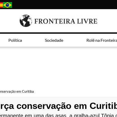
Política
Sociedade
Rolê na Fronteir
onservação em Curitiba
orça conservação em Curiti
ermanente em uma das asas, a gralha-azul Tônia c