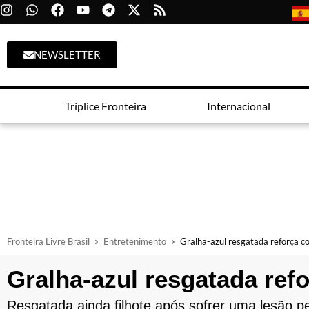
NEWSLETTER
Tríplice Fronteira
Internacional
Fronteira Livre Brasil
Entretenimento
Gralha-azul resgatada reforça c
Gralha-azul resgatada ref
Resgatada ainda filhote após sofrer uma lesão p