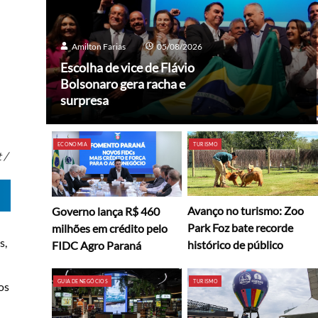
Amilton Farias
05/08/2026
Escolha de vice de Flávio
Bolsonaro gera racha e
surpresa
ECONOMIA
TURISMO
 /
Avanço no turismo: Zoo
Governo lança R$ 460
Park Foz bate recorde
milhões em crédito pelo
s,
histórico de público
FIDC Agro Paraná
GUIA DE NEGÓCIOS
TURISMO
os