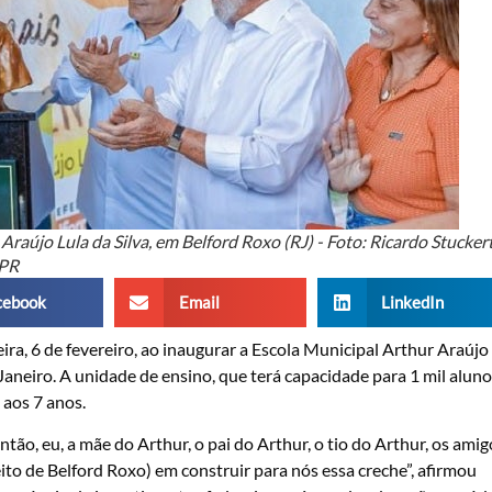
raújo Lula da Silva, em Belford Roxo (RJ) - Foto: Ricardo Stuckert
PR
cebook
Email
LinkedIn
eira, 6 de fevereiro, ao inaugurar a Escola Municipal Arthur Araújo
Janeiro. A unidade de ensino, que terá capacidade para 1 mil aluno
aos 7 anos.
o, eu, a mãe do Arthur, o pai do Arthur, o tio do Arthur, os amig
o de Belford Roxo) em construir para nós essa creche”, afirmou