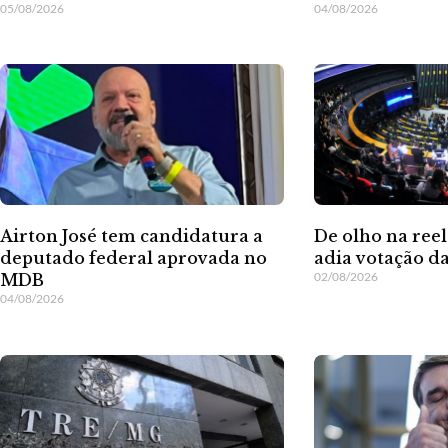
05/08/2026
04/08/2026
Airton José tem candidatura a
De olho na ree
deputado federal aprovada no
adia votação da
02/08/2026
MDB
04/08/2026