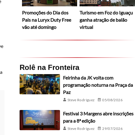
e
Promoções do Dia dos
Turismo em Foz do Iguaçu
Pais na Luryx Duty Free
ganha atração de balão
vão até domingo
virtual
ve
Rolê na Fronteira
ra
Feirinha da JK volta com
programação noturna na Praça da
Paz
Steve Rodríguez
05/08/2026
Festival 3 Margens abre inscrições
para a 8ª edição
Steve Rodríguez
29/07/2026