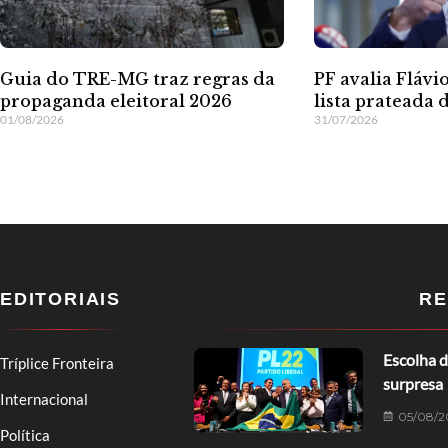
Guia do TRE-MG traz regras da
PF avalia Flávi
propaganda eleitoral 2026
lista prateada 
01/08/2026
31/07/2026
EDITORIAIS
RE
Escolha d
Tríplice Fronteira
surpresa
Internacional
05/08/2
Política