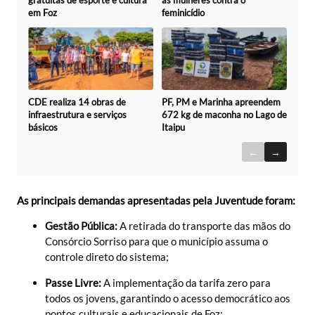
gratuitas de esporte e cultura
às mulheres contra o
em Foz
feminicídio
CDE realiza 14 obras de
PF, PM e Marinha apreendem
infraestrutura e serviços
672 kg de maconha no Lago de
básicos
Itaipu
←
→
As principais demandas apresentadas pela Juventude foram:
Gestão Pública:
A retirada do transporte das mãos do
Consórcio Sorriso para que o município assuma o
controle direto do sistema;
Passe Livre:
A implementação da tarifa zero para
todos os jovens, garantindo o acesso democrático aos
pontos culturais e educacionais de Foz;