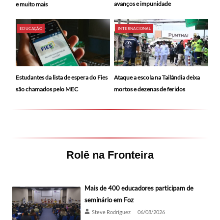
avanços e impunidade
e muito mais
EDUCAÇÃO
INTERNACIONAL
Ataque a escola na Tailândia deixa
Estudantes da lista de espera do Fies
mortos e dezenas de feridos
são chamados pelo MEC
Rolê na Fronteira
Mais de 400 educadores participam de
seminário em Foz
Steve Rodríguez
06/08/2026