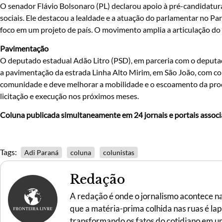
O senador Flávio Bolsonaro (PL) declarou apoio à pré-candidatura
sociais. Ele destacou a lealdade e a atuação do parlamentar no Pa
foco em um projeto de país. O movimento amplia a articulação do 
Pavimentação
O deputado estadual Adão Litro (PSD), em parceria com o deputado 
a pavimentação da estrada Linha Alto Mirim, em São João, com co
comunidade e deve melhorar a mobilidade e o escoamento da prod
licitação e execução nos próximos meses.
Coluna publicada simultaneamente em 24 jornais e portais assoc
Tags:
Adi Paraná
coluna
colunistas
Redação
A redação é onde o jornalismo acontece n
que a matéria-prima colhida nas ruas é la
transformando os fatos do cotidiano em uma