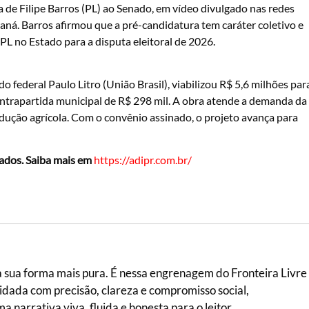
 de Filipe Barros (PL) ao Senado, em vídeo divulgado nas redes
raná. Barros afirmou que a pré-candidatura tem caráter coletivo e
PL no Estado para a disputa eleitoral de 2026.
federal Paulo Litro (União Brasil), viabilizou R$ 5,6 milhões par
ntrapartida municipal de R$ 298 mil. A obra atende a demanda da
ução agrícola. Com o convênio assinado, o projeto avança para
iados. Saiba mais em
https://adipr.com.br/
a sua forma mais pura. É nessa engrenagem do Fronteira Livre
pidada com precisão, clareza e compromisso social,
 narrativa viva, fluida e honesta para o leitor.