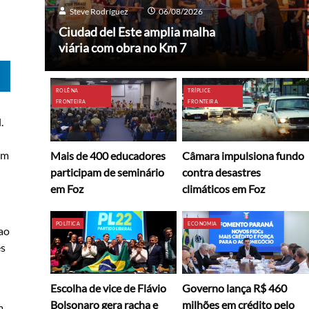
Steve Rodríguez
06/08/2026
Ciudad del Este amplia malha
viária com obra no Km 7
ROLÊ NA
TRÍPLICE
FRONTEIRA
FRONTEIRA
.
em
Mais de 400 educadores
Câmara impulsiona fundo
participam de seminário
contra desastres
em Foz
climáticos em Foz
POLÍTICA
ECONOMIA
 ao
es
Escolha de vice de Flávio
Governo lança R$ 460
Bolsonaro gera racha e
milhões em crédito pelo
m