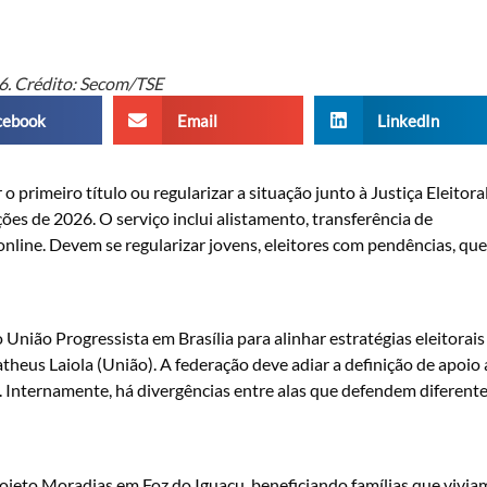
26. Crédito: Secom/TSE
cebook
Email
LinkedIn
 o primeiro título ou regularizar a situação junto à Justiça Eleitoral
ões de 2026. O serviço inclui alistamento, transferência de
online. Devem se regularizar jovens, eleitores com pendências, qu
nião Progressista em Brasília para alinhar estratégias eleitorais
theus Laiola (União). A federação deve adiar a definição de apoio
o. Internamente, há divergências entre alas que defendem diferent
rojeto Moradias em Foz do Iguaçu, beneficiando famílias que vivia