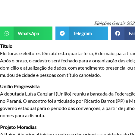
Eleições Gerais 20
WhatsApp
Telegram
Fa
Título
Eleitoras e eleitores têm até esta quarta-feira, 6 de maio, para tirar
Após o prazo, o cadastro será fechado para a organização das eleiç
domicílio e atualização de dados, com atendimento presencial ou 
mudou de cidade e pessoas com título cancelado.
União Progressista
A deputada Luísa Canziani (União) reuniu a bancada da Federação U
no Paraná. O encontro foi articulado por Ricardo Barros (PP) e Ma
governo estadual para o período das convenções, a partir de julh
nomes para a disputa.
Projeto Moradias
A Itaipu Binacional iniciou a entrega das primeiras unidades do P