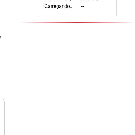
Carregando...
--
a