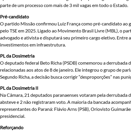
parte de um processo com mais de 3 mil vagas em todo o Estado.
Pré-candidato
O partido Missão confirmou Luiz França como pré-candidato ao g
pelo TSE em 2025. Ligado ao Movimento Brasil Livre (MBL), o partid
advogado e ativista e disputará seu primeiro cargo eletivo. Entre
investimentos em infraestrutura.
PL da Dosimetria
O deputado federal Beto Richa (PSDB) comemorou a derrubada do v
relacionadas aos atos de 8 de janeiro. Ele integrou o grupo de p
Segundo Richa, a decisão busca corrigir “desproporções” nas puniçõ
PL da Dosimetria II
Na Câmara, 21 deputados paranaenses votaram pela derrubada do 
absteve e 2 não registraram voto. A maioria da bancada acompanh
representantes do Paraná: Flávio Arns (PSB), Oriovisto Guimarãe
presidencial.
Reforçando